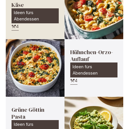
Käse
Ideen fürs
Abendessen
4
Hühnchen-Orzo-
Auflauf
Ideen fürs
Abendessen
4
Grüne Göttin
Pasta
Ideen fürs