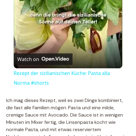
a
y
V
Watch on
i
Rezept der sizilianischen Küche: Pasta alla
Norma #shorts
d
Ich mag dieses Rezept, weil es zwei Dinge kombiniert,
e
die fast alle Familien mögen: Pasta und eine milde,
cremige Sauce mit Avocado. Die Sauce ist in wenigen
Minuten im Mixer fertig, die Linsenpasta kocht wie
o
normale Pasta, und mit etwas reserviertem