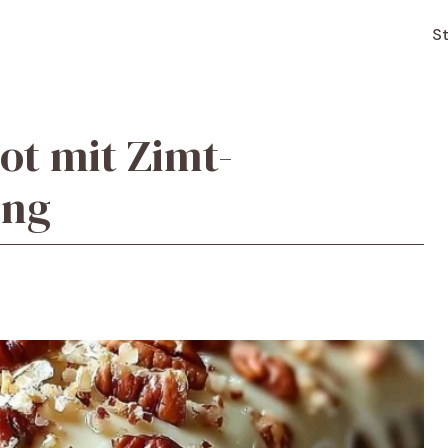
St
t mit Zimt-
ing