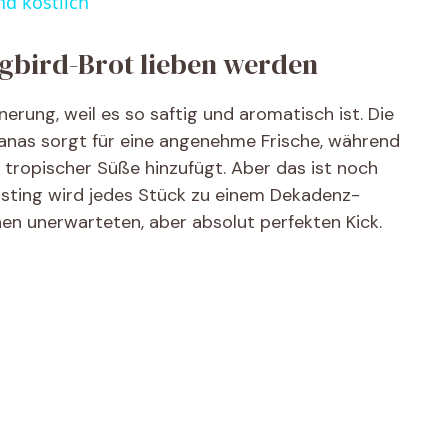
nd köstlich
V
bird-Brot lieben werden
i
erung, weil es so saftig und aromatisch ist. Die
nas sorgt für eine angenehme Frische, während
d
tropischer Süße hinzufügt. Aber das ist noch
osting wird jedes Stück zu einem Dekadenz-
e
nen unerwarteten, aber absolut perfekten Kick.
o