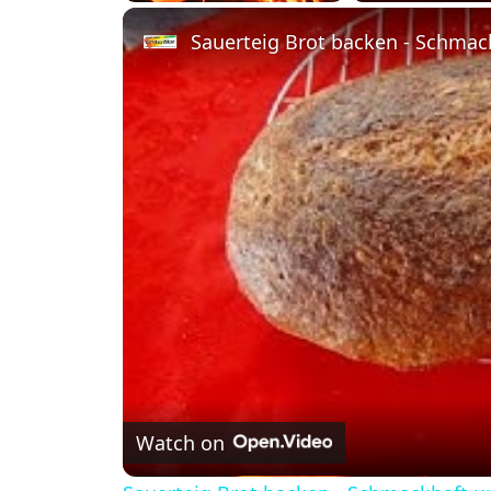
Play
Unmute
Fullscreen
Sauerteig Brot backen - Schmac
Watch on