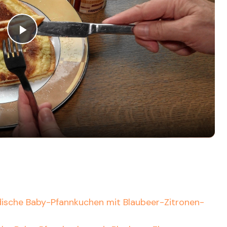
P
l
a
y
V
i
ändische Baby-Pfannkuchen mit Blaubeer-Zitronen-
d