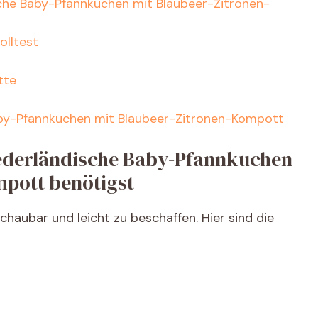
sche Baby-Pfannkuchen mit Blaubeer-Zitronen-
e
olltest
o
tte
aby-Pfannkuchen mit Blaubeer-Zitronen-Kompott
Niederländische Baby-Pfannkuchen
mpott benötigst
schaubar und leicht zu beschaffen. Hier sind die