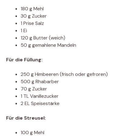
180 g Mehl
30 g Zucker
1 Prise Salz
1 Ei
120 g Butter (weich)
50 g gemahlene Mandeln
Für die Füllung:
250 g Himbeeren (frisch oder gefroren)
500 g Rhabarber
70 g Zucker
1 TL Vanillezucker
2 EL Speisestärke
Für die Streusel:
100 g Mehl