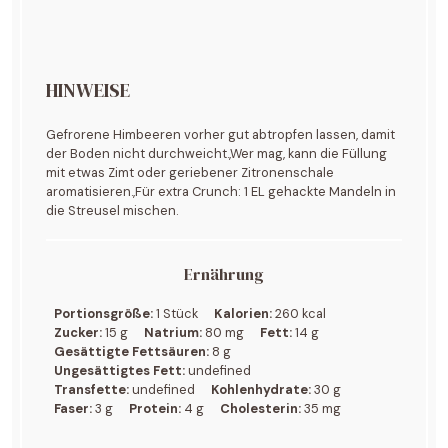
HINWEISE
Gefrorene Himbeeren vorher gut abtropfen lassen, damit
der Boden nicht durchweicht.,Wer mag, kann die Füllung
mit etwas Zimt oder geriebener Zitronenschale
aromatisieren.,Für extra Crunch: 1 EL gehackte Mandeln in
die Streusel mischen.
Ernährung
Portionsgröße:
1 Stück
Kalorien:
260 kcal
Zucker:
15 g
Natrium:
80 mg
Fett:
14 g
Gesättigte Fettsäuren:
8 g
Ungesättigtes Fett:
undefined
Transfette:
undefined
Kohlenhydrate:
30 g
Faser:
3 g
Protein:
4 g
Cholesterin:
35 mg