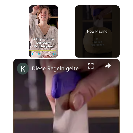
×
Now Playing
×
Play
Unmute
Fullscreen
Diese Regeln gelten für köstliche Vanillekipferl - Rezept auf kitchenstories.de #siemenshome