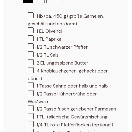
1
lb (ca. 450 g) große Garnelen,
geschält und entdarmt
1
EL Olivenöl
1
TL Paprika
1/2
TL schwarzer Pfeffer
1/2
TL Salz
2
EL ungesalzene Butter
4
Knoblauchzehen, gehackt oder
püriert
1
Tasse Sahne oder halb und halb
1/2
Tasse Hühnerbrühe oder
Weißwein
1/2
Tasse frisch geriebener Parmesan
1
TL italienische Gewürzmischung
1/4
TL rote Pfefferflocken (optional)