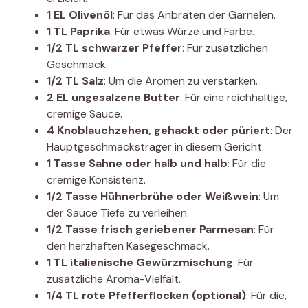
1 EL Olivenöl
: Für das Anbraten der Garnelen.
1 TL Paprika
: Für etwas Würze und Farbe.
1/2 TL schwarzer Pfeffer
: Für zusätzlichen
Geschmack.
1/2 TL Salz
: Um die Aromen zu verstärken.
2 EL ungesalzene Butter
: Für eine reichhaltige,
cremige Sauce.
4 Knoblauchzehen, gehackt oder püriert
: Der
Hauptgeschmacksträger in diesem Gericht.
1 Tasse Sahne oder halb und halb
: Für die
cremige Konsistenz.
1/2 Tasse Hühnerbrühe oder Weißwein
: Um
der Sauce Tiefe zu verleihen.
1/2 Tasse frisch geriebener Parmesan
: Für
den herzhaften Käsegeschmack.
1 TL italienische Gewürzmischung
: Für
zusätzliche Aroma-Vielfalt.
1/4 TL rote Pfefferflocken (optional)
: Für die,