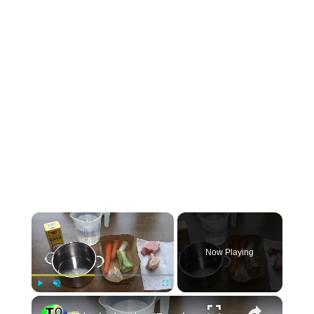
×
Now Playing
×
Play
Unmute
Fullscreen