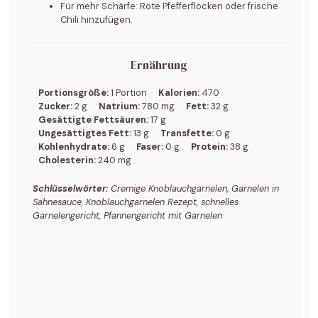
Für mehr Schärfe: Rote Pfefferflocken oder frische
Chili hinzufügen.
Ernährung
Portionsgröße:
1 Portion
Kalorien:
470
Zucker:
2 g
Natrium:
780 mg
Fett:
32 g
Gesättigte Fettsäuren:
17 g
Ungesättigtes Fett:
13 g
Transfette:
0 g
Kohlenhydrate:
6 g
Faser:
0 g
Protein:
38 g
Cholesterin:
240 mg
Schlüsselwörter:
Cremige Knoblauchgarnelen, Garnelen in
Sahnesauce, Knoblauchgarnelen Rezept, schnelles
Garnelengericht, Pfannengericht mit Garnelen