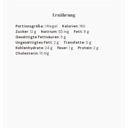
Ernährung
Portionsgröße:
1 Riegel
Kalorien:
180
Zucker:
12 g
Natrium:
55 mg
Fett:
8 g
Gesättigte Fettsäuren:
5 g
Ungesättigtes Fett:
2 g
Transfette:
0 g
Kohlenhydrate:
24 g
Faser:
1 g
Protein:
2 g
Cholesterin:
15 mg