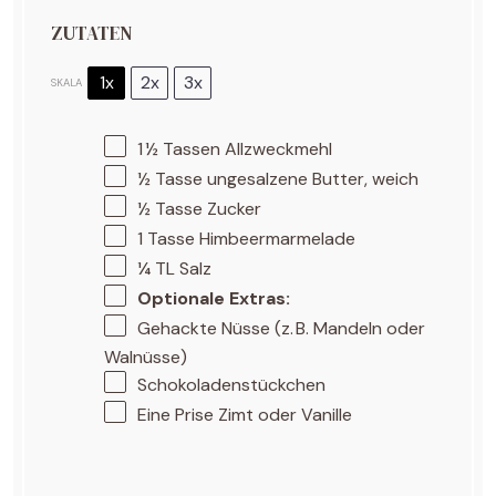
ZUTATEN
1x
2x
3x
SKALA
1
½ Tassen Allzweckmehl
½
Tasse ungesalzene Butter, weich
½
Tasse Zucker
1
Tasse Himbeermarmelade
¼
TL Salz
Optionale Extras:
Gehackte Nüsse (z. B. Mandeln oder
Walnüsse)
Schokoladenstückchen
Eine Prise Zimt oder Vanille