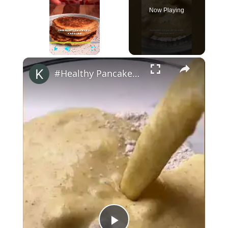
Now Playing
×
Play
Unmute
Fullscreen
#Healthy Pancakes
#shorts