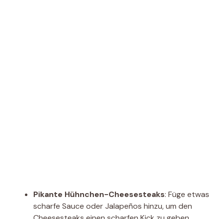
Pikante Hühnchen-Cheesesteaks
: Füge etwas
scharfe Sauce oder Jalapeños hinzu, um den
Cheesesteaks einen scharfen Kick zu geben.