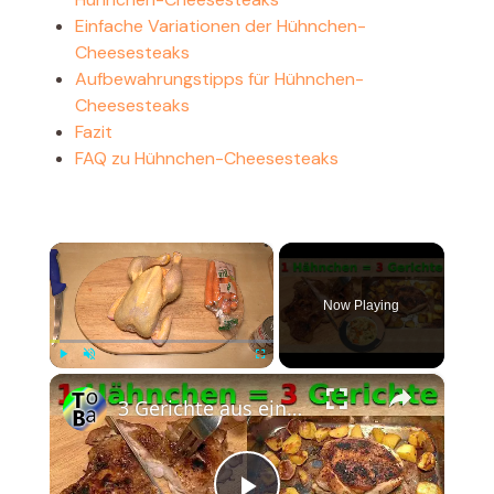
Einfache Variationen der Hühnchen-
Cheesesteaks
Aufbewahrungstipps für Hühnchen-
Cheesesteaks
Fazit
FAQ zu Hühnchen-Cheesesteaks
×
Now Playing
×
Play
Unmute
Fullscreen
3 Gerichte aus einem Hähnchen für 2 Personen