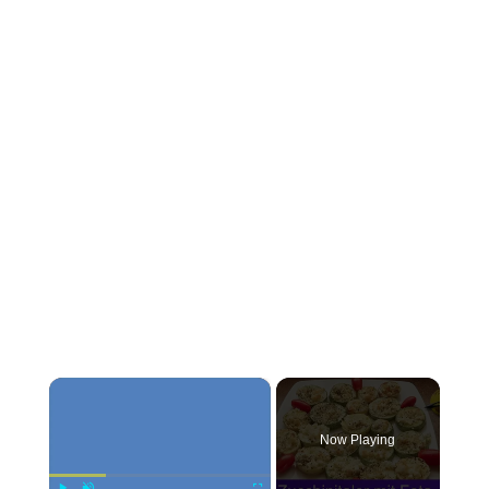
×
Now Playing