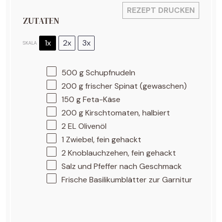
REZEPT DRUCKEN
ZUTATEN
1x
2x
3x
SKALA
500 g
Schupfnudeln
200 g
frischer Spinat (gewaschen)
150 g
Feta-Käse
200 g
Kirschtomaten, halbiert
2
EL Olivenöl
1
Zwiebel, fein gehackt
2
Knoblauchzehen, fein gehackt
Salz und Pfeffer nach Geschmack
Frische Basilikumblätter zur Garnitur