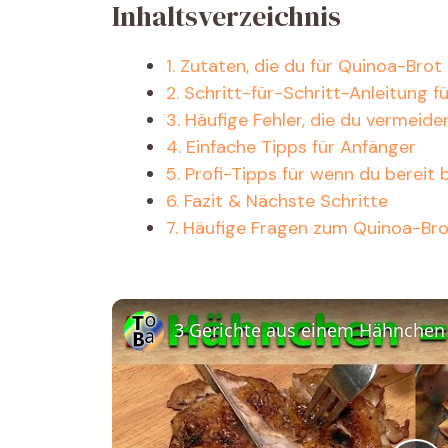
Inhaltsverzeichnis
1. Zutaten, die du für Quinoa-Brot
2. Schritt-für-Schritt-Anleitung 
3. Häufige Fehler, die du vermeide
4. Einfache Tipps für Anfänger
5. Profi-Tipps für wenn du bereit b
6. Fazit & Nächste Schritte
7. Häufige Fragen zum Quinoa-Br
3 Gerichte aus einem Hähnchen 