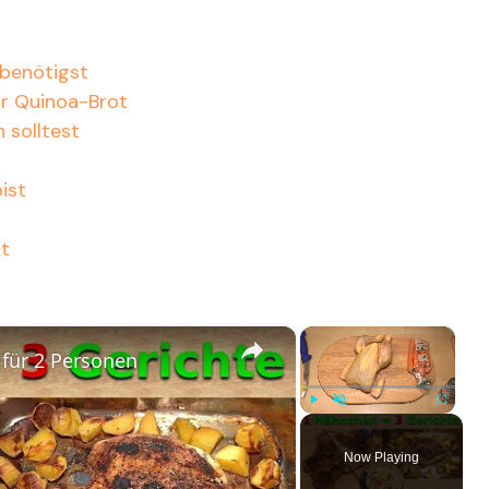
 benötigst
für Quinoa-Brot
n solltest
ist
ot
×
×
für 2 Personen
Play
Unmute
Fullscreen
Now Playing