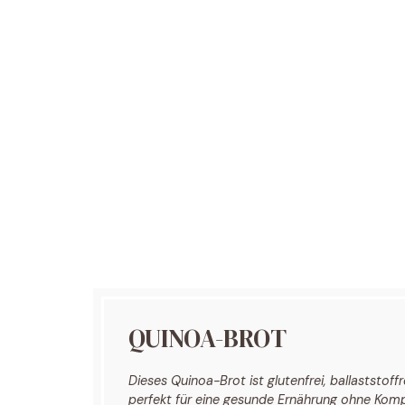
e
o
QUINOA-BROT
Dieses Quinoa-Brot ist glutenfrei, ballaststof
perfekt für eine gesunde Ernährung ohne Ko