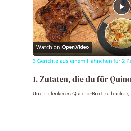
P
l
Watch on
a
3 Gerichte aus einem Hähnchen für 2 
y
1. Zutaten, die du für Quin
V
Um ein leckeres Quinoa-Brot zu backen,
i
d