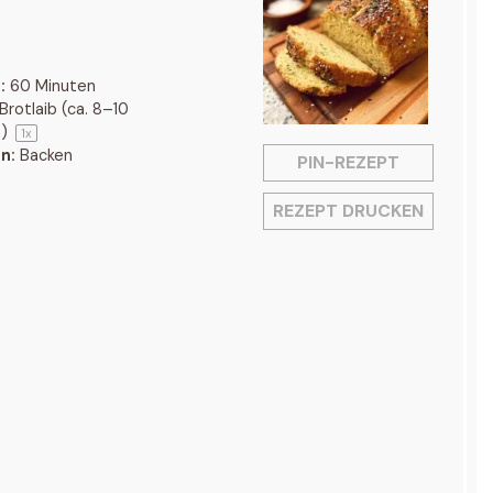
:
60 Minuten
Brotlaib (ca. 8–10
n)
1
x
n:
Backen
PIN-REZEPT
REZEPT DRUCKEN