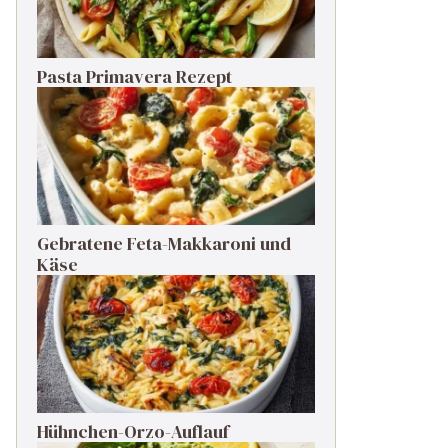
Pasta Primavera Rezept
Gebratene Feta-Makkaroni und
Käse
Hühnchen-Orzo-Auflauf