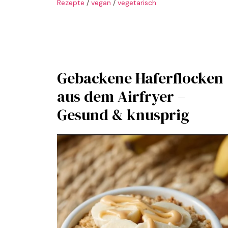
Rezepte
/
vegan
/
vegetarisch
Gebackene Haferflocken
aus dem Airfryer –
Gesund & knusprig