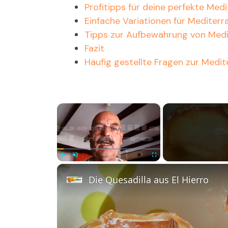
Profitipps für deine perfekte Med
Einfache Variationen für Mediterr
Tipps zur Aufbewahrung von Medi
Fazit
Häufig gestellte Fragen zur Medit
×
Play
Unmute
Fullscreen
Die Quesadilla aus El Hierro