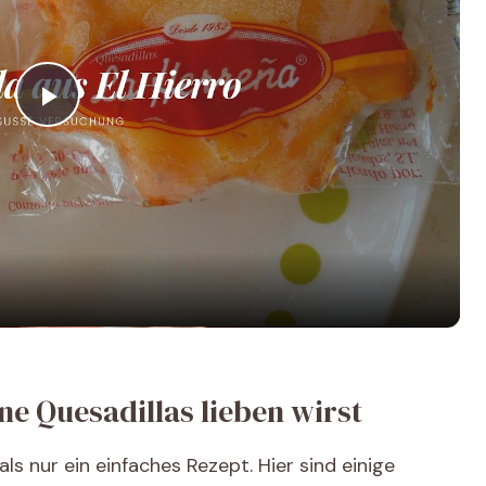
P
l
a
y
V
e Quesadillas lieben wirst
i
ls nur ein einfaches Rezept. Hier sind einige