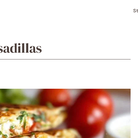
St
adillas