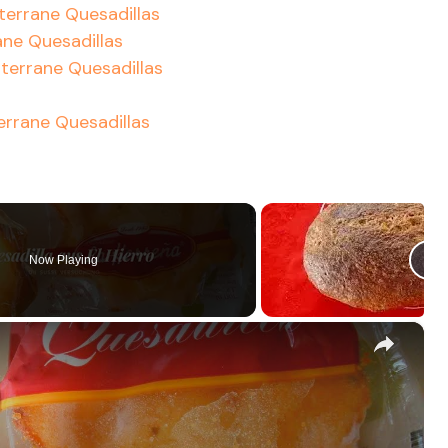
iterrane Quesadillas
ane Quesadillas
terrane Quesadillas
errane Quesadillas
Now Playing
×