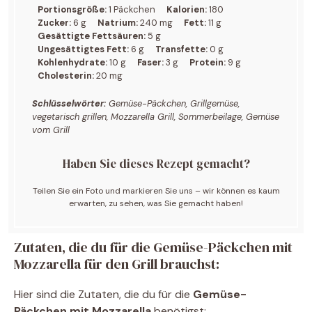
Portionsgröße:
1 Päckchen
Kalorien:
180
Zucker:
6 g
Natrium:
240 mg
Fett:
11 g
Gesättigte Fettsäuren:
5 g
Ungesättigtes Fett:
6 g
Transfette:
0 g
Kohlenhydrate:
10 g
Faser:
3 g
Protein:
9 g
Cholesterin:
20 mg
Schlüsselwörter:
Gemüse-Päckchen, Grillgemüse,
vegetarisch grillen, Mozzarella Grill, Sommerbeilage, Gemüse
vom Grill
Haben Sie dieses Rezept gemacht?
Teilen Sie ein Foto und markieren Sie uns – wir können es kaum
erwarten, zu sehen, was Sie gemacht haben!
Zutaten, die du für die Gemüse-Päckchen mit
Mozzarella für den Grill brauchst:
Hier sind die Zutaten, die du für die
Gemüse-
Päckchen mit Mozzarella
benötigst: