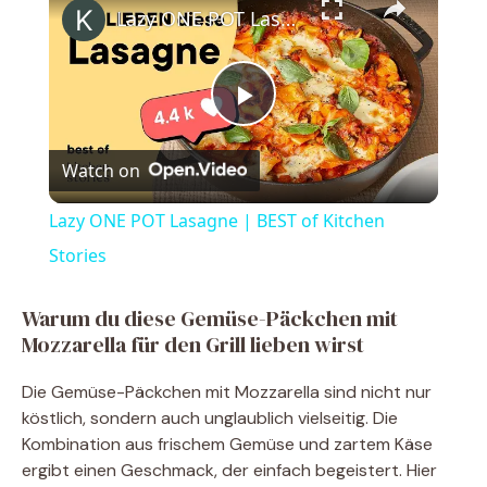
Lazy ONE POT Lasagne | BEST of Kitchen Stories
P
Watch on
l
Lazy ONE POT Lasagne | BEST of Kitchen
a
Stories
y
Warum du diese Gemüse-Päckchen mit
Mozzarella für den Grill lieben wirst
V
Die Gemüse-Päckchen mit Mozzarella sind nicht nur
köstlich, sondern auch unglaublich vielseitig. Die
i
Kombination aus frischem Gemüse und zartem Käse
ergibt einen Geschmack, der einfach begeistert. Hier