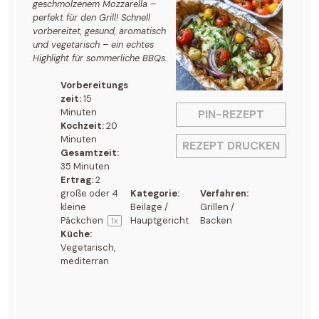
geschmolzenem Mozzarella –
perfekt für den Grill! Schnell
vorbereitet, gesund, aromatisch
und vegetarisch – ein echtes
Highlight für sommerliche BBQs.
Vorbereitungs
zeit:
15
Minuten
PIN-REZEPT
Kochzeit:
20
Minuten
REZEPT DRUCKEN
Gesamtzeit:
35 Minuten
Ertrag:
2
große oder 4
Kategorie:
Verfahren:
kleine
Beilage /
Grillen /
Päckchen
Hauptgericht
Backen
1
x
Küche:
Vegetarisch,
mediterran