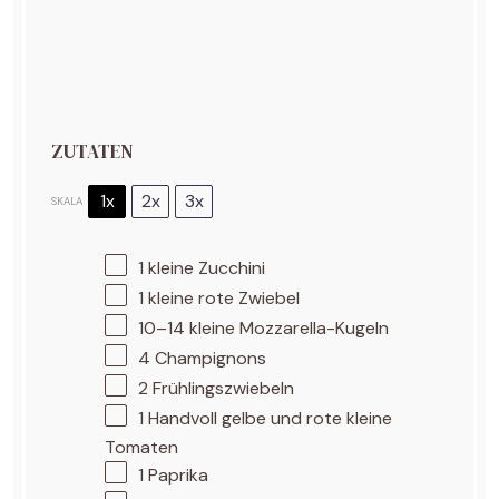
ZUTATEN
1x
2x
3x
SKALA
1
kleine Zucchini
1
kleine rote Zwiebel
10
–
14
kleine Mozzarella-Kugeln
4
Champignons
2
Frühlingszwiebeln
1
Handvoll gelbe und rote kleine
Tomaten
1
Paprika